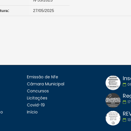
Nº35/2025
tura:
27/05/2025
Emissão de Nfe
Ins
Câmara Municipal
0
Concursos
Licitações
17
Covid-19
to
Início
13