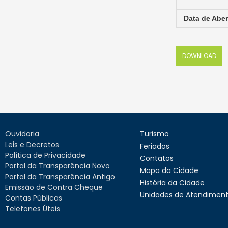
Data de Aber
DOWNLOAD
Ouvidoria
Turismo
Leis e Decretos
Feriados
Política de Privacidade
Contatos
Portal da Transparência Novo
Mapa da Cidade
Portal da Transparência Antigo
História da Cidade
Emissão de Contra Cheque
Unidades de Atendimen
Contas Públicas
Telefones Úteis