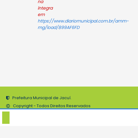
na
íntegra
em
https://www.diariomunicipal.com.br/amm-
mg/load/899AF6FD
Prefeitura Municipal de Jacuí.
Copyright - Todos Direitos Reservados
Desenvolvido pela Agência Gum