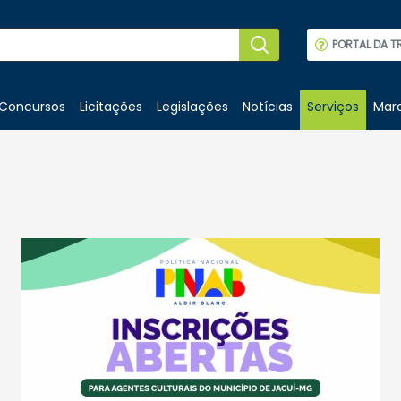
PORTAL DA T
Concursos
Licitações
Legislações
Notícias
Serviços
Marc