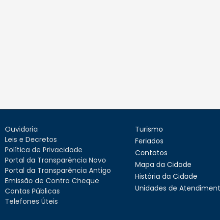
Ouvidoria
Turismo
Leis e Decretos
Feriados
Política de Privacidade
Contatos
Portal da Transparência Novo
Mapa da Cidade
Portal da Transparência Antigo
História da Cidade
Emissão de Contra Cheque
Unidades de Atendimen
Contas Públicas
Telefones Úteis