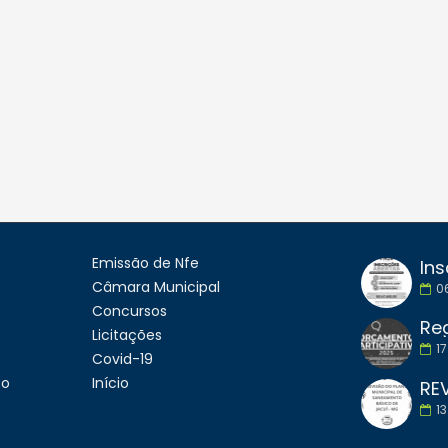
Emissão de Nfe
Ins
Câmara Municipal
0
Concursos
Licitações
17
Covid-19
to
Início
13