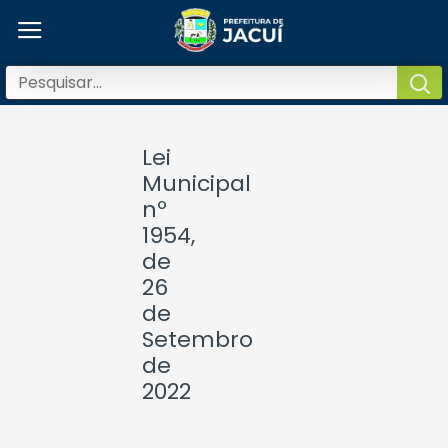
Lei
Municipal
nº
1954,
de
26
de
Setembro
de
2022