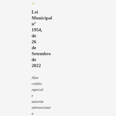
Lei
Municipal
nº
1954,
de
26
de
Setembro
de
2022
Abre
crédito
especial
e
autoriza
subvencionar
a