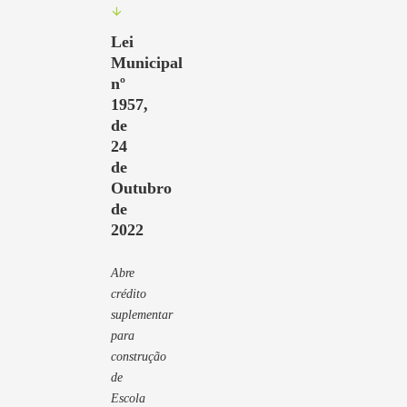
Lei
Municipal
nº
1957,
de
24
de
Outubro
de
2022
Abre
crédito
suplementar
para
construção
de
Escola