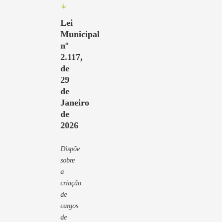
Lei
Municipal
nº
2.117,
de
29
de
Janeiro
de
2026
Dispõe
sobre
a
criação
de
cargos
de