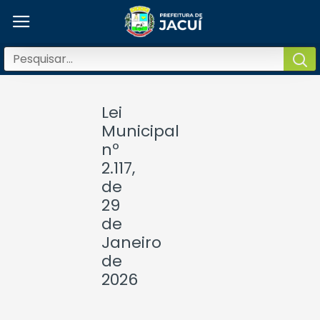
Lei
Municipal
nº
2.117,
de
29
de
Janeiro
de
2026