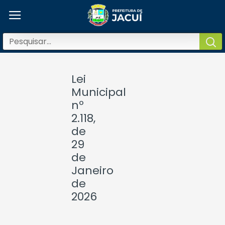
Lei
Municipal
nº
2.118,
de
29
de
Janeiro
de
2026