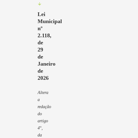
Lei
Municipal
nº
2.118,
de
29
de
Janeiro
de
2026
Altera
a
redação
do
artigo
4°,
da