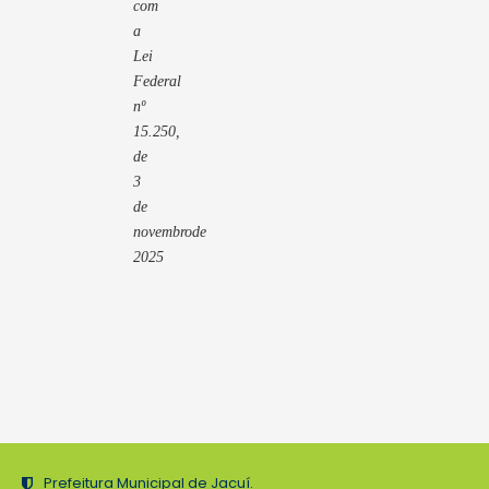
com
a
Lei
Federal
nº
15.250,
de
3
de
novembrode
2025
Prefeitura Municipal de Jacuí.