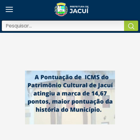
Município de Jacui conquista a maior pontuação do ICMS