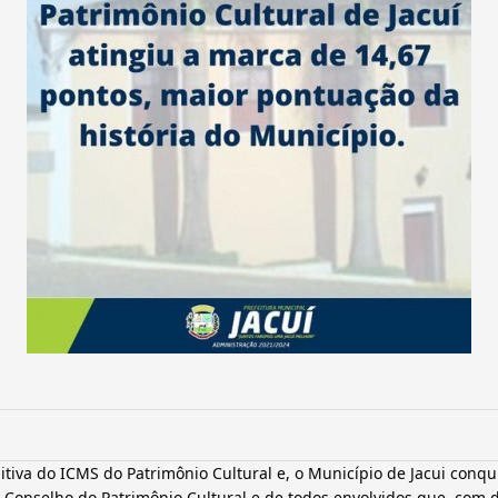
itiva do ICMS do Patrimônio Cultural e, o Município de Jacui conqu
Conselho do Patrimônio Cultural e de todos envolvidos que, com 