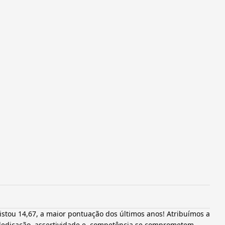
istou 14,67, a maior pontuação dos últimos anos! Atribuímos a 
dedicação, assertividade e  competência se comprometem, 