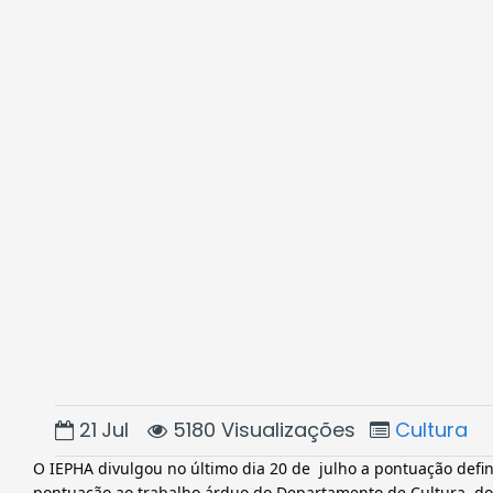
21
Jul
5180 Visualizações
Cultura
O IEPHA divulgou no último dia 20 de  julho a pontuação defin
pontuação ao trabalho árduo do Departamento de Cultura, do 