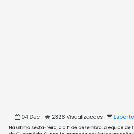
04
Dec
2328 Visualizações
Esporte
Na última sexta-feira, dia 1º de dezembro, a equipe d
de Guaranésia. O jogo foi marcado por fortes emoções, e