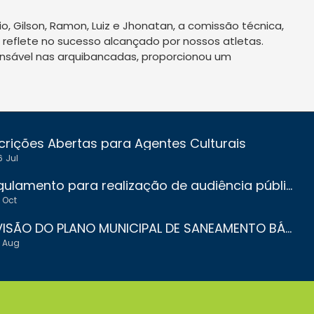
vio, Gilson, Ramon, Luiz e Jhonatan, a comissão técnica,
reflete no sucesso alcançado por nossos atletas.
ansável nas arquibancadas, proporcionou um
crições Abertas para Agentes Culturais
6
Jul
Regulamento para realização de audiência pública para orçamento participativo
Oct
REVISÃO DO PLANO MUNICIPAL DE SANEAMENTO BÁSICO DE JACUÍ - MG
Aug