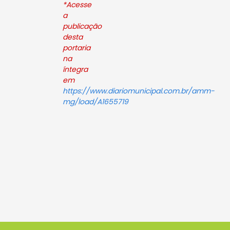
*Acesse
a
publicação
desta
portaria
na
íntegra
em
https://www.diariomunicipal.com.br/amm-
mg/load/A1655719