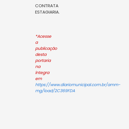
CONTRATA
ESTAGIARIA.
*Acesse
a
publicação
desta
portaria
na
íntegra
em
https://www.diariomunicipal.com.br/amm-
mg/load/2C369FDA