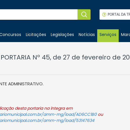
PORTAL DA T
Concursos
Licitações
Legislações
Notícias
Serviços
Marc
PORTARIA Nº 45, de 27 de fevereiro de 2
NTE ADMINISTRATIVO.
icação desta portaria na íntegra em
diariomunicipal.com.br/amm-mg/load/AD6CC1B0
ou
iariomunicipal.com.br/amm-mg/load/53147634