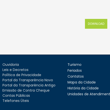
DOWNLOAD
Ouvidoria
Turismo
Leis e Decretos
Feriados
Política de Privacidade
Contatos
Portal da Transparência Novo
Mapa da Cidade
Portal da Transparência Antigo
História da Cidade
Emissão de Contra Cheque
Unidades de Atendimen
Contas Públicas
Telefones Úteis