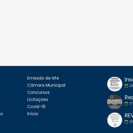
Emissão de Nfe
Ins
Câmara Municipal
0
Concursos
Licitações
17
Covid-19
to
Início
13